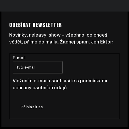
Z
ODEBÍRAT NEWSLETTER
Á
Novinky, releasy, show – všechno, co chceš
vědět, přímo do mailu. Žádnej spam. Jen Ektor.
P
E-mail
A
T
Vložením e-mailu souhlasíte s
podmínkami
ochrany osobních údajů
Í
Přihlásit se