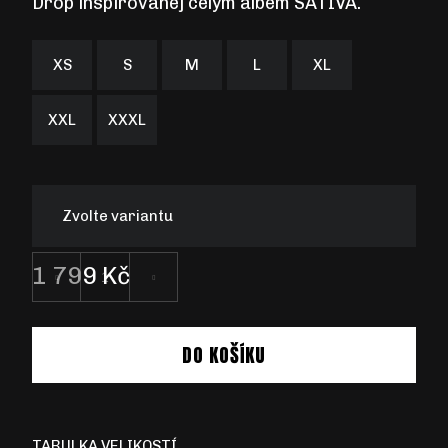
Drop inspirovanej celým albem
SATIVA
.
XS
S
M
L
XL
XXL
XXXL
Zvolte variantu
1 799 Kč
Měrná
cena:
DO KOŠÍKU
TABULKA VELIKOSTÍ