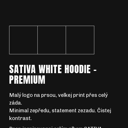
D
O
P
O
R
U
SATIVA WHITE HOODIE -
Č
U
PREMIUM
J
E
M
Malý logo na prsou, velkej print přes celý
E
záda.
Minimal zepředu, statement zezadu. Čistej
kontrast.