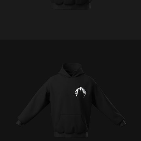
C
E
Š
N
A
J
Í
T
?