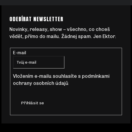
Z
ODEBÍRAT NEWSLETTER
Á
Novinky, releasy, show – všechno, co chceš
vědět, přímo do mailu. Žádnej spam. Jen Ektor.
P
E-mail
A
T
Vložením e-mailu souhlasíte s
podmínkami
ochrany osobních údajů
Í
Přihlásit se