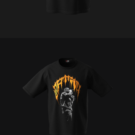
C
E
Š
N
A
J
Í
T
?