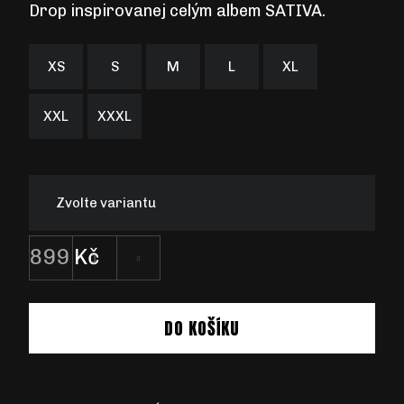
Drop inspirovanej celým albem
SATIVA
.
XS
S
M
L
XL
XXL
XXXL
Zvolte variantu
899 Kč
Měrná
cena:
DO KOŠÍKU