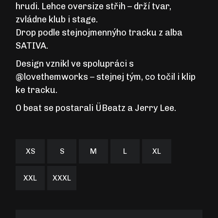
hrudi.
Lehce oversize střih – drží tvar,
zvládne klub i stage.
Drop podle stejnojmennýho tracku z alba
SATIVA
.
Design vznikl ve spolupráci s
@lovethemworks – stejnej tým, co točil i klip
ke tracku.
O beat se postarali ÜBeatz a Jerry Lee.
XS
S
M
L
XL
XXL
XXXL