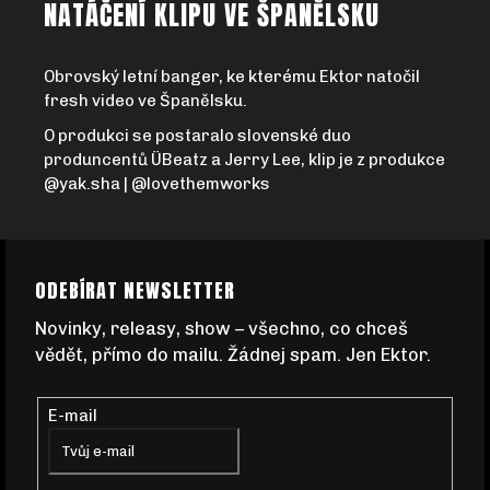
NATÁČENÍ KLIPU VE ŠPANĚLSKU
Obrovský letní banger, ke kterému Ektor natočil
fresh video ve Španělsku.
O produkci se postaralo slovenské duo
produncentů ÜBeatz a Jerry Lee, klip je z produkce
@yak.sha | @lovethemworks
Z
ODEBÍRAT NEWSLETTER
Á
Novinky, releasy, show – všechno, co chceš
vědět, přímo do mailu. Žádnej spam. Jen Ektor.
P
E-mail
A
T