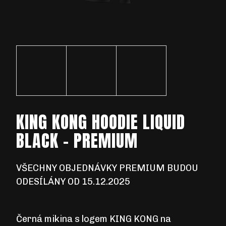
D
O
P
O
R
U
KING KONG HOODIE LIQUID
Č
U
BLACK - PREMIUM
J
E
M
VŠECHNY OBJEDNÁVKY PREMIUM BUDOU
E
ODESÍLÁNY OD
15.12.2025
Černá mikina s logem
KING KONG
na