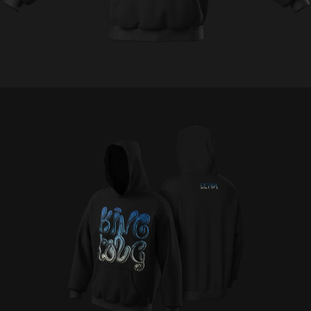
C
E
Š
N
A
J
Í
T
?