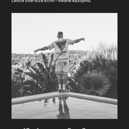
Lehce oversize střih – sedne každýmu.