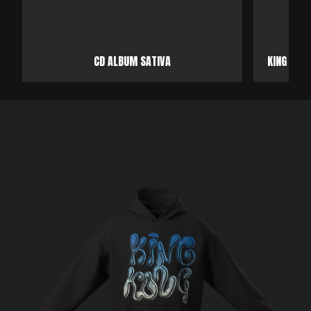
CD ALBUM SATIVA
KING KONG