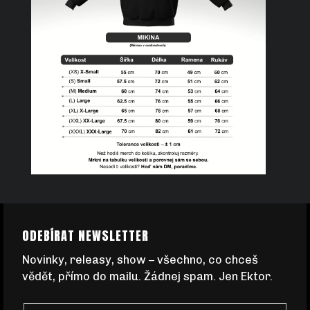
C
E
Š
N
A
J
Z
Í
ODEBÍRAT NEWSLETTER
Á
Novinky, releasy, show – všechno, co chceš
T
vědět, přímo do mailu. Žádnej spam. Jen Ektor.
P
?