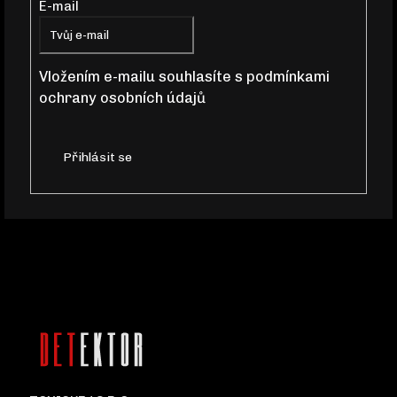
E-mail
A
T
Vložením e-mailu souhlasíte s
podmínkami
D
ochrany osobních údajů
Í
O
P
O
Přihlásit se
R
U
Č
U
J
E
M
E