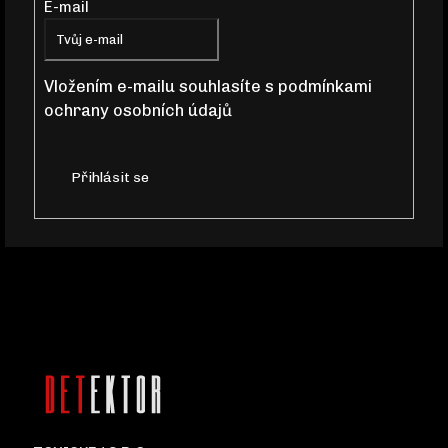
E-mail
A
T
Vložením e-mailu souhlasíte s
podmínkami
D
ochrany osobních údajů
Í
O
P
O
Přihlásit se
R
U
Č
U
J
E
M
E