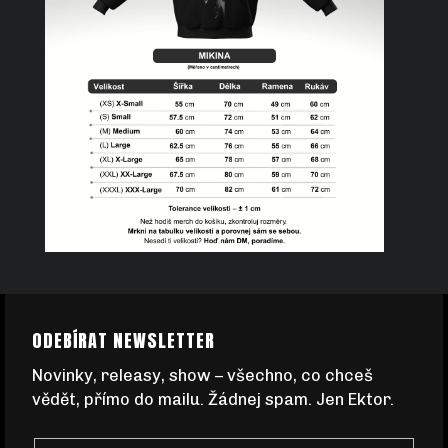
C
E
Š
N
A
J
Z
Í
ODEBÍRAT NEWSLETTER
Á
Novinky, releasy, show – všechno, co chceš
T
vědět, přímo do mailu. Žádnej spam. Jen Ektor.
P
?