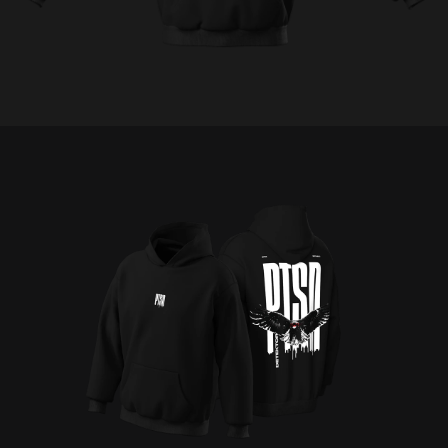
C
E
Š
N
A
J
Í
T
?