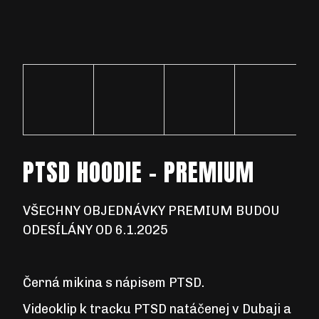
D
O
P
O
R
U
PTSD HOODIE - PREMIUM
Č
U
J
VŠECHNY OBJEDNÁVKY PREMIUM BUDOU
E
ODESÍLÁNY OD
6.1.2025
M
E
Černá mikina s nápisem PTSD.
Videoklip k tracku PTSD natáčenej v Dubaji a