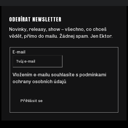
Z
ODEBÍRAT NEWSLETTER
Á
Novinky, releasy, show – všechno, co chceš
vědět, přímo do mailu. Žádnej spam. Jen Ektor.
P
E-mail
A
T
Vložením e-mailu souhlasíte s
podmínkami
ochrany osobních údajů
Í
Přihlásit se