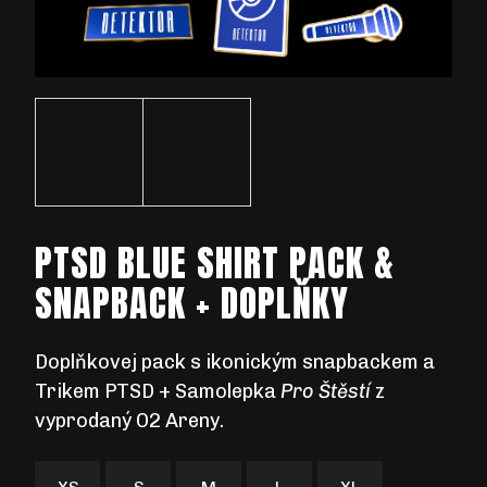
D
O
P
O
R
U
PTSD BLUE SHIRT PACK &
Č
U
SNAPBACK + DOPLŇKY
J
E
M
Doplňkovej pack s ikonickým snapbackem a
E
Trikem PTSD
+ Samolepka
Pro Štěstí
z
vyprodaný O2 Areny.