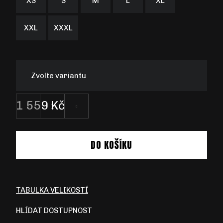
XS
S
M
L
XL
XXL
XXXL
Zvolte variantu
1 559 Kč
Měrná
cena:
DO KOŠÍKU
TABULKA VELIKOSTÍ
HLÍDAT DOSTUPNOST