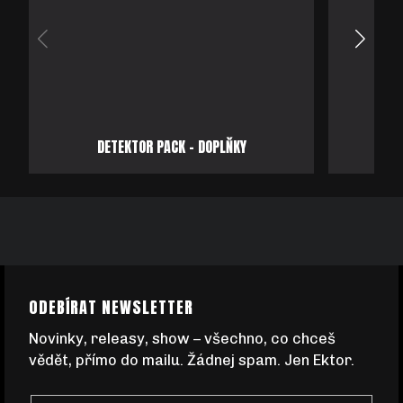
DETEKTOR PACK – DOPLŇKY
PRO
Z
ODEBÍRAT NEWSLETTER
Á
Novinky, releasy, show – všechno, co chceš
vědět, přímo do mailu. Žádnej spam. Jen Ektor.
P