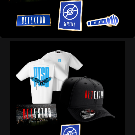
C
E
Š
N
A
J
Í
T
?