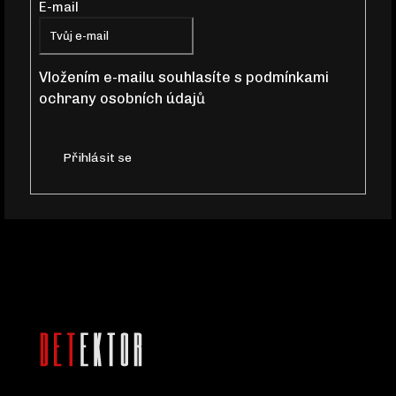
E-mail
A
T
Vložením e-mailu souhlasíte s
podmínkami
ochrany osobních údajů
Í
Přihlásit se