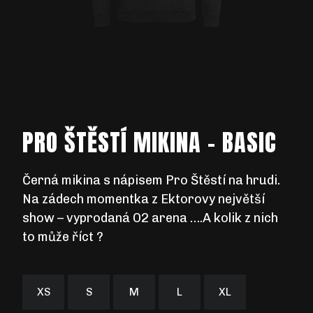
C
E
Š
N
PRO ŠTĚSTÍ MIKINA - BASIC
A
Černá mikina s nápisem
Pro Štěstí
na hrudi.
J
Na zádech momentka z Ektorovy největší
show –
vyprodaná O2 arena ….A kolik z nich
Í
to může říct ?
T
XS
S
M
L
XL
?