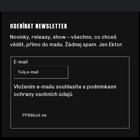
Z
ODEBÍRAT NEWSLETTER
Á
Novinky, releasy, show – všechno, co chceš
vědět, přímo do mailu. Žádnej spam. Jen Ektor.
P
E-mail
A
T
Vložením e-mailu souhlasíte s
podmínkami
ochrany osobních údajů
Í
Přihlásit se