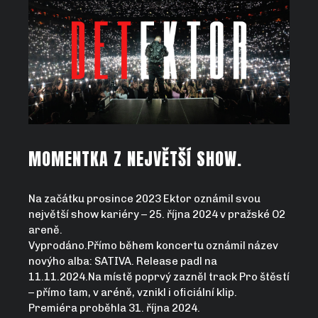
MOMENTKA Z NEJVĚTŠÍ SHOW.
Na začátku prosince 2023 Ektor oznámil svou
největší show kariéry – 25. října 2024 v pražské O2
areně.
Vyprodáno.Přímo během koncertu oznámil název
novýho alba:
SATIVA
. Release padl na
11.11.2024
.Na místě poprvý zazněl track
Pro štěstí
– přímo tam, v aréně, vznikl i oficiální klip.
Premiéra proběhla 31. října 2024.