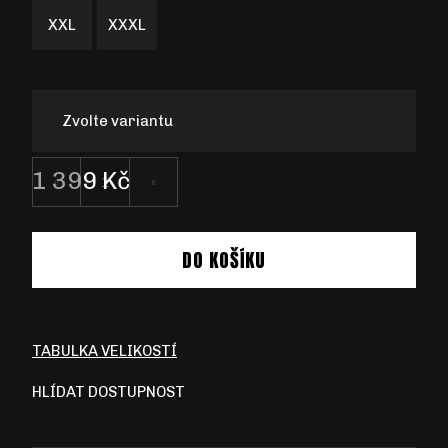
XXL
XXXL
D
Zvolte variantu
O
P
O
1 399 Kč
R
Měrná
U
cena:
Č
DO KOŠÍKU
U
J
E
M
E
TABULKA VELIKOSTÍ
HLÍDAT DOSTUPNOST