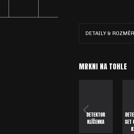
cena:
DETAILY & ROZMĚ
DETEKTOR
DETE
KLÍČENKA
SET 
K