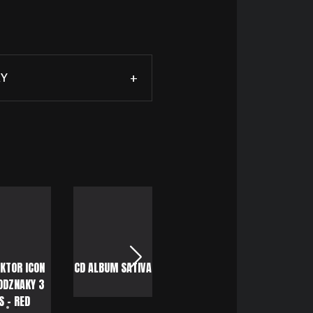
RY
+
KTOR ICON
CD ALBUM SATIVA
BARS BLACK T-
ODZNAKY 3
SHIRT - PREMIUM
S - RED