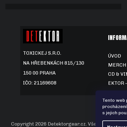
INFORM
TOXICKEJ S.R.O.
ÚVOD
NA HŘEBENKÁCH 815/130
MERCH
150 00 PRAHA
CD & VI
IČO: 21169608
EKTOR 
Tento web 
procházení
s jejich po
Copyright 2026
Detektorgear.cz
. Všechna práva 