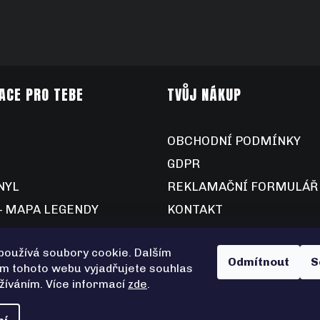
ACE PRO TEBE
TVŮJ NÁKUP
OBCHODNÍ PODMÍNKY
GDPR
NYL
REKLAMAČNÍ FORMULÁŘ
– MAPA LEGENDY
KONTAKT
používá soubory cookie. Dalším
Odmítnout
S
m tohoto webu vyjadřujete souhlas
užíváním. Více informací
zde
.
vyhrazena.
Upravit nastavení cookies