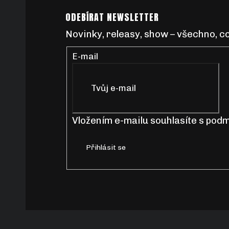
Á
ODEBÍRAT NEWSLETTER
P
Novinky, releasy, show – všechno, co
A
E-mail
T
Í
Vložením e-mailu souhlasíte s
podm
Přihlásit se