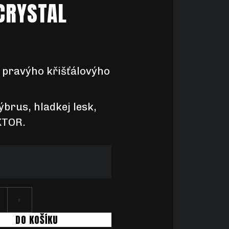
CRYSTAL
z pravýho
křišťálovýho
ýbrus, hladkej lesk,
KTOR.
DO KOŠÍKU