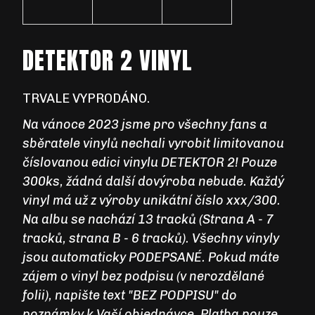
DETEKTOR 2 VINYL
D
O
TRVALE VYPRODÁNO.
P
O
Na vánoce 2023 jsme pro všechny fans a
R
sběratele vinylů nechali vyrobit limitovanou
U
číslovanou edici vinylu DETEKTOR 2! Pouze
Č
300ks, žádná další dovýroba nebude. Každý
U
J
vinyl má už z výroby unikátní číslo xxx/300.
E
Na albu se nachází 13 tracků (Strana A - 7
M
tracků, strana B - 6 tracků). Všechny vinyly
E
jsou automaticky PODEPSANÉ. Pokud máte
zájem o vinyl bez podpisu (v nerozdělané
folii), napište text "BEZ PODPISU" do
poznámky k Vaší objednávce. Platba pouze