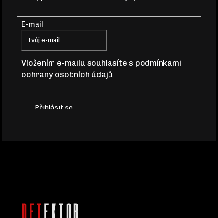
P
E-mail
A
T
Vložením e-mailu souhlasíte s
podmínkami
ochrany osobních údajů
Í
Přihlásit se