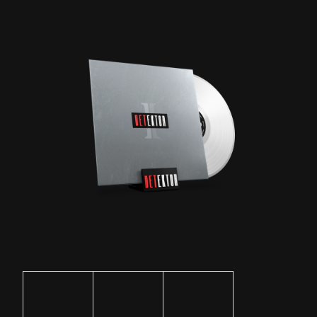
C
E
Š
N
A
J
Í
T
?