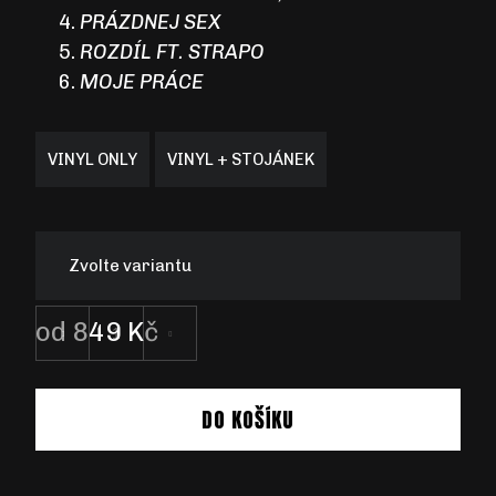
PRÁZDNEJ SEX
ROZDÍL FT. STRAPO
MOJE PRÁCE
VINYL ONLY
VINYL + STOJÁNEK
Zvolte variantu
od
849 Kč
Měrná
cena:
DO KOŠÍKU