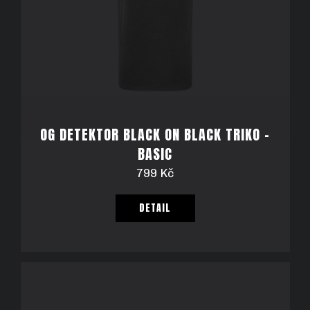
C
S
E
P
Š
R
N
O
OG DETEKTOR BLACK ON BLACK TRIKO -
BASIC
A
D
799 Kč
J
U
DETAIL
Í
K
T
T
?
Ů