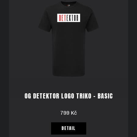
D
O
P
O
R
U
Č
U
J
E
OG DETEKTOR LOGO TRIKO - BASIC
M
E
799 Kč
DETAIL