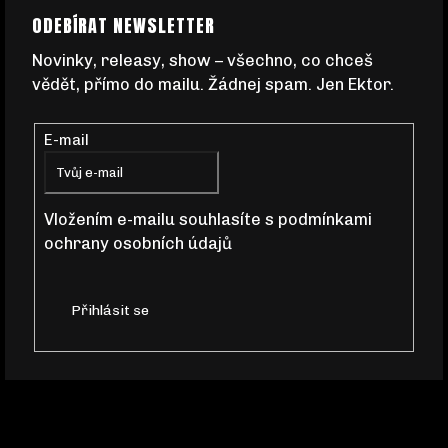
Z
Á
ODEBÍRAT NEWSLETTER
D
Á
A
Novinky, releasy, show – všechno, co chceš
C
vědět, přímo do mailu. Žádnej spam. Jen Ektor.
P
Í
P
R
E-mail
A
V
K
T
Y
Vložením e-mailu souhlasíte s
podmínkami
V
ochrany osobních údajů
Í
Ý
P
I
Přihlásit se
S
U